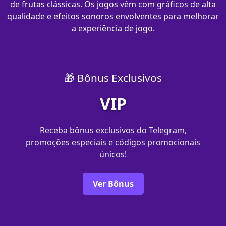
de frutas clássicas. Os jogos vêm com gráficos de alta
qualidade e efeitos sonoros envolventes para melhorar
a experiência de jogo.
🎁 Bônus Exclusivos
VIP
Receba bônus exclusivos do Telegram,
promoções especiais e códigos promocionais
únicos!
Ver Bônus