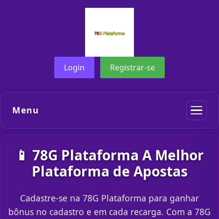
Login
Registrar-se
Menu
📱 78G Plataforma A Melhor
Plataforma de Apostas
Cadastre-se na 78G Plataforma para ganhar
bônus no cadastro e em cada recarga. Com a 78G