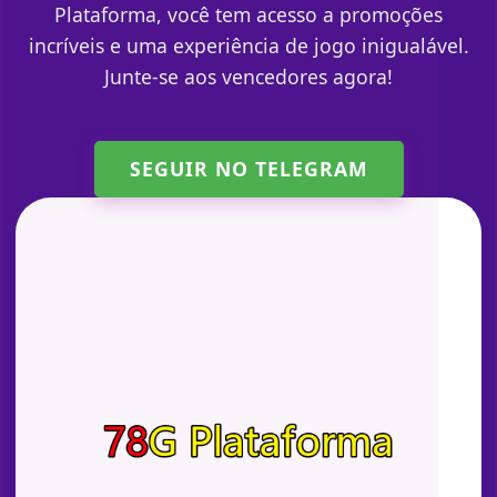
Plataforma, você tem acesso a promoções
incríveis e uma experiência de jogo inigualável.
Junte-se aos vencedores agora!
SEGUIR NO TELEGRAM