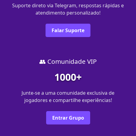
Suporte direto via Telegram, respostas rápidas e
atendimento personalizado!
Falar Suporte
👥 Comunidade VIP
1000+
Junte-se a uma comunidade exclusiva de
jogadores e compartilhe experiências!
Entrar Grupo