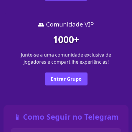
👥 Comunidade VIP
1000+
Junte-se a uma comunidade exclusiva de
jogadores e compartilhe experiências!
Entrar Grupo
📱 Como Seguir no Telegram