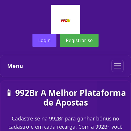
Login
Registrar-se
Menu
📱 992Br A Melhor Plataforma
de Apostas
Cadastre-se na 992Br para ganhar bônus no
cadastro e em cada recarga. Com a 992Br, você